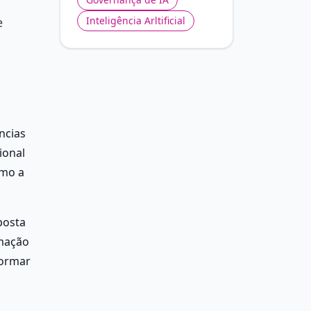
e
Inteligência Arltificial
cias 
onal 
mo a 
osta 
mação 
ormar 