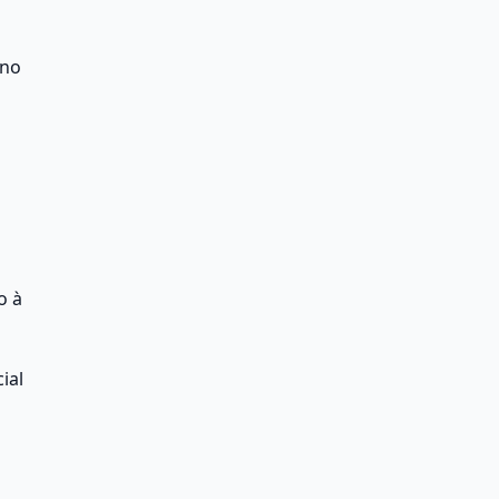
no 
 à 
al 