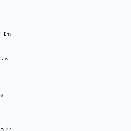
. Em 
 
ais 
a 
s de 