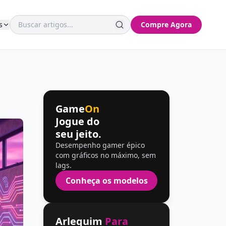
s
Compre Agora
Game
On
Jogue do
seu jeito.
Desempenho gamer épico
com gráficos no máximo, sem
lags.
Conheça os modelos
Arlequim
Para