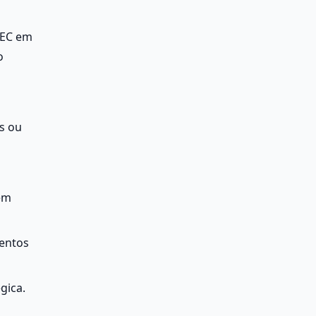
EC em 
 
 ou 
m 
entos 
gica.