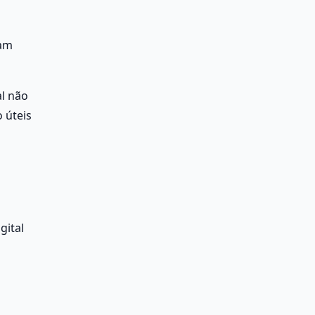
am 
 não 
úteis 
ital 