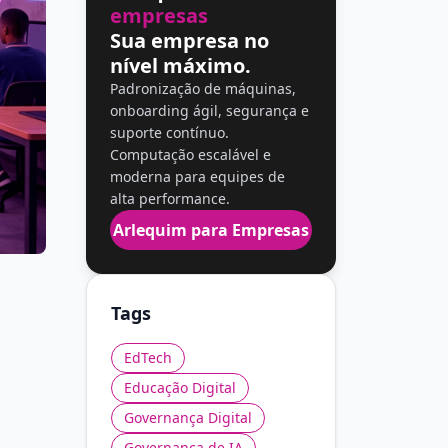
empresas
Sua empresa no
nível máximo.
Padronização de máquinas,
onboarding ágil, segurança e
suporte contínuo.
Computação escalável e
moderna para equipes de
alta performance.
Arlequim para Empresas
Tags
EdTech
Educação Digital
Governança Digital
Governança de IA