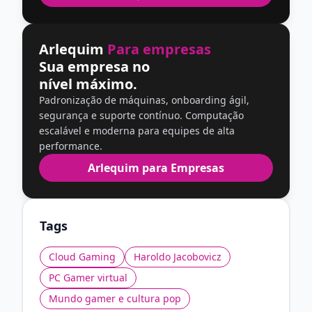
Arlequim
Para empresas
Sua empresa no
nível máximo.
Padronização de máquinas, onboarding ágil,
segurança e suporte contínuo. Computação
escalável e moderna para equipes de alta
performance.
Arlequim para Empresas
Tags
Cloud Gaming
Haroldo Jacobovicz
PC Gamer virtual
Mundo gamer e cultura pop