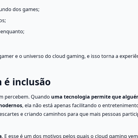
mundo dos games;
os;
r enquanto;
mer e o universo do cloud gaming, e isso torna a experiên
é inclusão
nem percebem. Quando 
uma tecnologia permite que alguém
 modernos
, ela não está apenas facilitando o entretenimento.
scartes e criando caminhos para que mais pessoas partici
a
. E esse é um dos motivos pelos quais o cloud gaming vem 