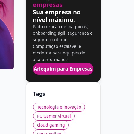
empresas
Sua empresa no
nível máximo.
Padronização de máquinas,
onboarding ágil, segurança e
suporte contínuo.
Computação escalável e
moderna para equipes de
alta performance.
Arlequim para Empresas
Tags
Tecnologia e inovação
PC Gamer virtual
cloud gaming
Jogar online