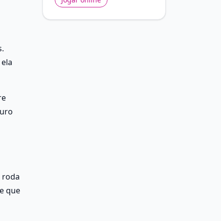
. 
ela 
e 
uro 
 roda 
e que 