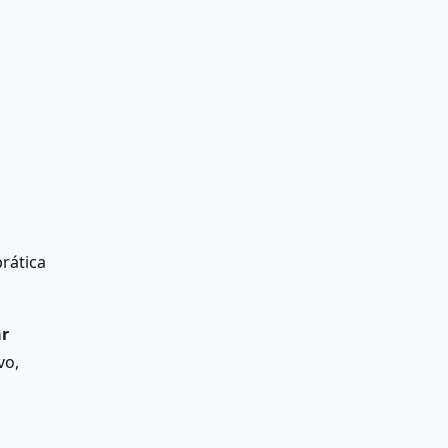
ática 
r 
o, 