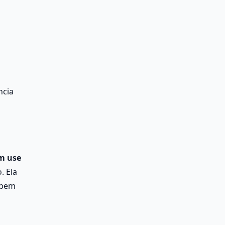
cia 
 use 
 Ela 
pem 