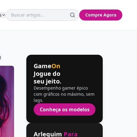
s
Compre Agora
l
Game
On
Jogue do
seu jeito.
Desempenho gamer épico
com gráficos no máximo, sem
lags.
Conheça os modelos
Arlequim
Para