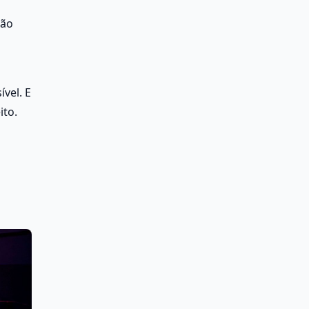
ão 
el. E 
ito.