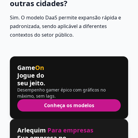
outras cidades?
Sim. O modelo DaaS permite expansão rápida e 
padronizada, sendo aplicável a diferentes 
contextos do setor público.
Game
On
Jogue do
seu jeito.
Desempenho gamer épico com gráficos no
máximo, sem lags.
Conheça os modelos
Arlequim
Para empresas
Sua empresa no