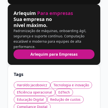
Arlequim
Para empresas
Sua empresa no
nível máximo.
Padronização de máquinas, onboarding ágil,
segurança e suporte contínuo. Computação
escalável e moderna para equipes de alta
performance.
Arlequim para Empresas
Tags
Haroldo Jacobovicz
Tecnologia e inovação
Eficiência operacional
EdTech
Educação Digital
Redução de custos
Compliance Digital