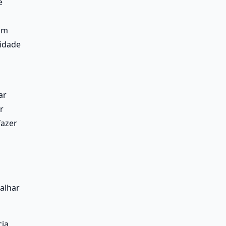
 
Em 
idade 
r 
 
azer 
lhar 
ia 