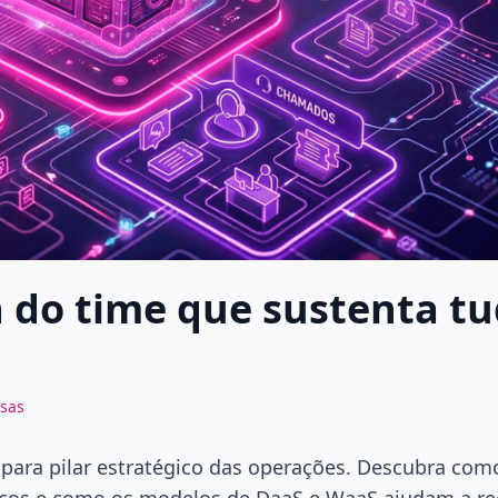
na do time que sustenta t
sas
o para pilar estratégico das operações. Descubra com
ticos e como os modelos de DaaS e WaaS ajudam a re