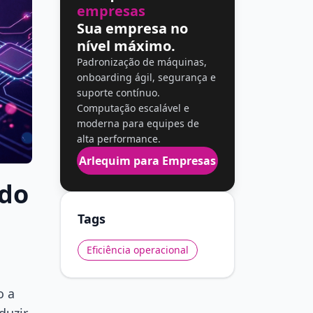
empresas
Sua empresa no
nível máximo.
Padronização de máquinas,
onboarding ágil, segurança e
suporte contínuo.
Computação escalável e
moderna para equipes de
alta performance.
Arlequim para Empresas
udo
Tags
Eficiência operacional
o a
duzir