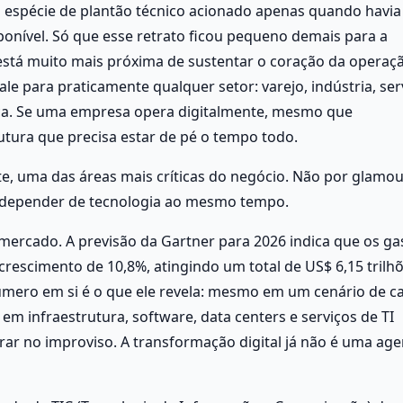
espécie de plantão técnico acionado apenas quando havia
nível. Só que esse retrato ficou pequeno demais para a 
I está muito mais próxima de sustentar o coração da operaçã
le para praticamente qualquer setor: varejo, indústria, serv
ca. Se uma empresa opera digitalmente, mesmo que 
utura que precisa estar de pé o tempo todo.
te, uma das áreas mais críticas do negócio. Não por glamour
 depender de tecnologia ao mesmo tempo.
ercado. A previsão da Gartner para 2026 indica que os gas
escimento de 10,8%, atingindo um total de US$ 6,15 trilhõe
mero em si é o que ele revela: mesmo em um cenário de ca
 infraestrutura, software, data centers e serviços de TI 
r no improviso. A transformação digital já não é uma age