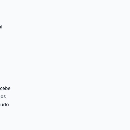
l 
cebe 
os 
udo 