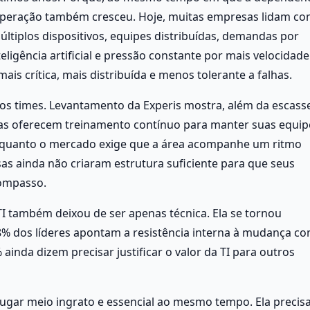
peração também cresceu. Hoje, muitas empresas lidam co
ltiplos dispositivos, equipes distribuídas, demandas por 
igência artificial e pressão constante por mais velocidade.
ais crítica, mais distribuída e menos tolerante a falhas.
 os times. Levantamento da Experis mostra, além da escasse
as oferecem treinamento contínuo para manter suas equipe
enquanto o mercado exige que a área acompanhe um ritmo 
s ainda não criaram estrutura suficiente para que seus 
compasso.
TI também deixou de ser apenas técnica. Ela se tornou 
% dos líderes apontam a resistência interna à mudança co
inda dizem precisar justificar o valor da TI para outros 
ugar meio ingrato e essencial ao mesmo tempo. Ela precisa 