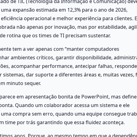
cado de TIC (Tecnologia da Informação e Comunicação) deve
 uma expansão estimada em 12,3% para o ano de 2026, 
ficiência operacional e melhor experiência para clientes. 
cobrada não apenas por inovação, mas por estabilidade, agil
de rotina que os times de TI precisam sustentar.
amente tem a ver apenas com “manter computadores 
ar ambientes críticos, garantir disponibilidade, administra
ações, acompanhar performance, antecipar falhas, responder
r sistemas, dar suporte a diferentes áreas e, muitas vezes, f
um minuto sequer.
aparece em apresentação bonita de PowerPoint, mas define 
ponta. Quando um colaborador acessa um sistema e ele 
za uma compra sem erro, quando uma equipe consegue traba
m time por trás garantindo que essa fluidez aconteça. 
 últimos anos. Porque, ao mesmo tempo em que a dependênc