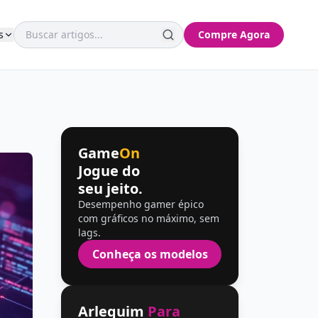
s
Compre Agora
Game
On
Jogue do
seu jeito.
Desempenho gamer épico
com gráficos no máximo, sem
lags.
Conheça os modelos
Arlequim
Para