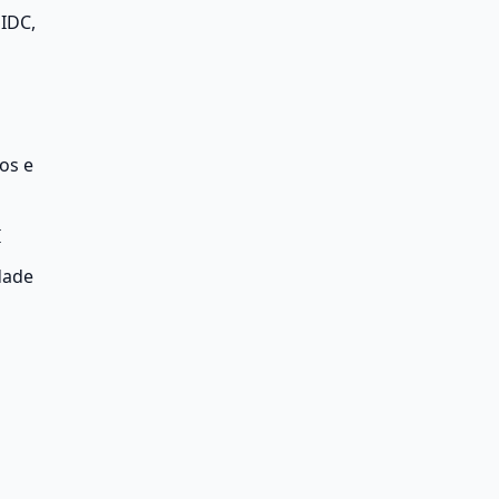
DC, 
s e 
I
ade 