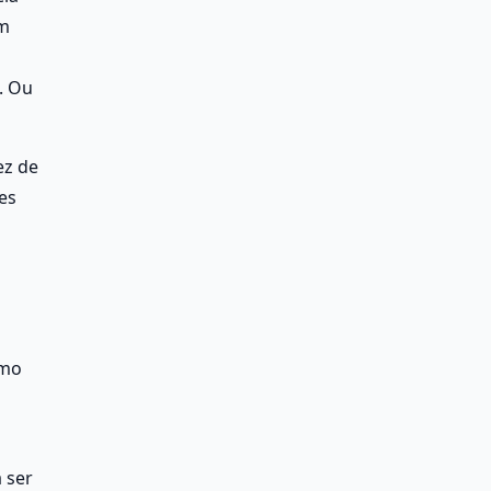
m 
 Ou 
z de 
s 
mo 
ser 