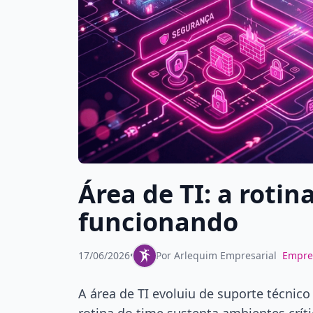
Área de TI: a roti
funcionando
17/06/2026
•
Por
Arlequim Empresarial
Empre
A área de TI evoluiu de suporte técnic
rotina do time sustenta ambientes crí