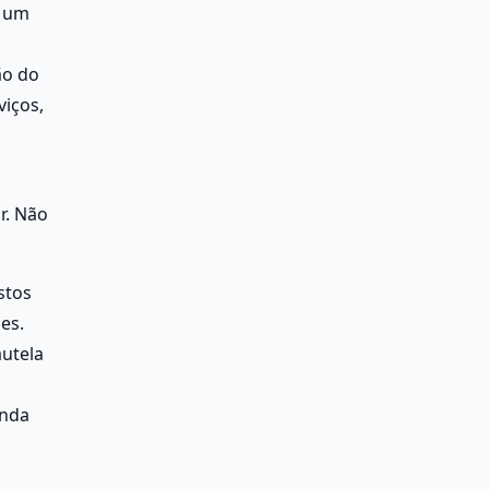
 um 
o do 
iços, 
. Não 
tos 
s. 
utela 
nda 