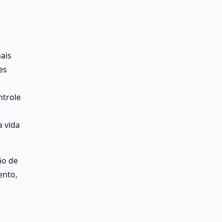
ais 
s 
 
trole 
 vida 
o de 
nto, 