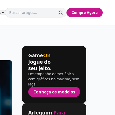
s
Compre Agora
Game
On
Jogue do
seu jeito.
Desempenho gamer épico
com gráficos no máximo, sem
lags.
Conheça os modelos
Arlequim
Para