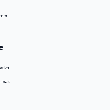
com 
 
tivo 
 mais 