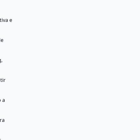
va e 
e 
, 
ir 
 a 
a 
 