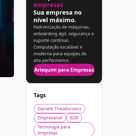
empresas
Sua empresa no
nível máximo.
Padronização de máquinas,
onboarding ágil, segurança e
suporte contínuo.
Computação escalável e
moderna para equipes de
alta performance.
Arlequim para Empresas
Tags
Daniele Theodorovicz
Empresarial
B2B
Tecnologia para
empresas