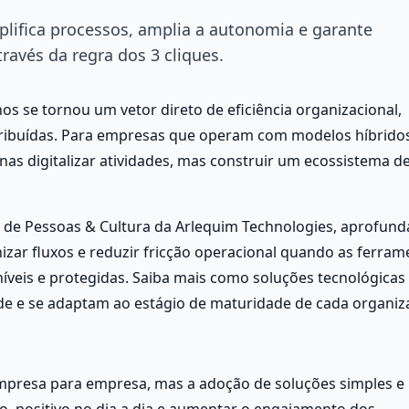
lifica processos, amplia a autonomia e garante
ravés da regra dos 3 cliques.
 se tornou um vetor direto de eficiência organizacional, 
ribuídas. Para empresas que operam com modelos híbridos,
as digitalizar atividades, mas construir um ecossistema de
a de Pessoas & Cultura da Arlequim Technologies, aprofunda
ar fluxos e reduzir fricção operacional quando as ferrame
íveis e protegidas. Saiba mais como soluções tecnológicas 
e e se adaptam ao estágio de maturidade de cada organiz
empresa para empresa, mas a adoção de soluções simples e 
o  positivo no dia a dia e aumentar o engajamento dos 