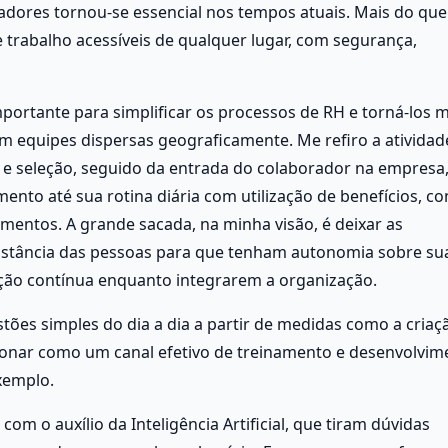
adores tornou-se essencial nos tempos atuais. Mais do que 
trabalho acessíveis de qualquer lugar, com segurança, 
portante para simplificar os processos de RH e torná-los m
m equipes dispersas geograficamente. Me refiro a atividade
e seleção, seguido da entrada do colaborador na empresa,
nto até sua rotina diária com utilização de benefícios, con
mentos. A grande sacada, na minha visão, é deixar as 
distância das pessoas para que tenham autonomia sobre sua
ão contínua enquanto integrarem a organização. 
ões simples do dia a dia a partir de medidas como a criaçã
ionar como um canal efetivo de treinamento e desenvolvime
xemplo. 
, com o auxílio da Inteligência Artificial, que tiram dúvidas 