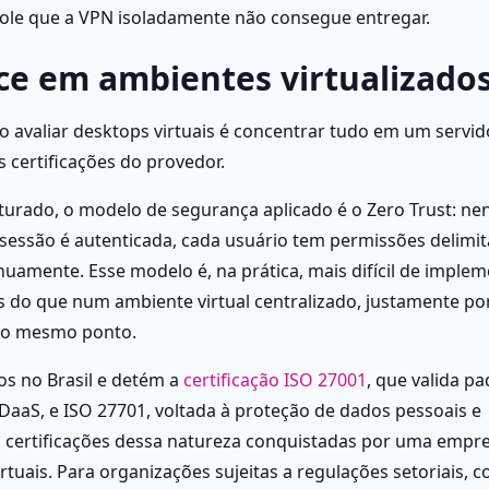
trole que a VPN isoladamente não consegue entregar.
ce em ambientes virtualizado
o avaliar desktops virtuais é concentrar tudo em um servido
s certificações do provedor.
urado, o modelo de segurança aplicado é o Zero Trust: ne
essão é autenticada, cada usuário tem permissões delimit
inuamente. Esse modelo é, na prática, mais difícil de implem
s do que num ambiente virtual centralizado, justamente po
 no mesmo ponto.
s no Brasil e detém a
 certificação ISO 27001
, que valida pa
aS, e ISO 27701, voltada à proteção de dados pessoais e 
 certificações dessa natureza conquistadas por uma empre
tuais. Para organizações sujeitas a regulações setoriais, c