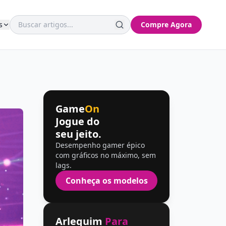
s
Compre Agora
Game
On
Jogue do
seu jeito.
Desempenho gamer épico
com gráficos no máximo, sem
lags.
Conheça os modelos
Arlequim
Para