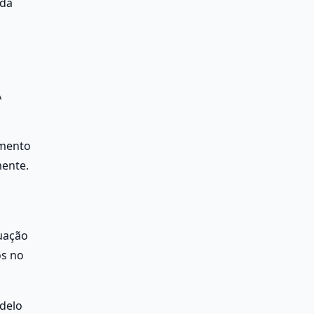
da 
 
mento 
ente. 
uação 
s no 
delo 