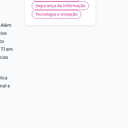
Segurança da Informação
Tecnologia e inovação
Além 
ivo 
o 
TI em 
ias 
ica 
al e 