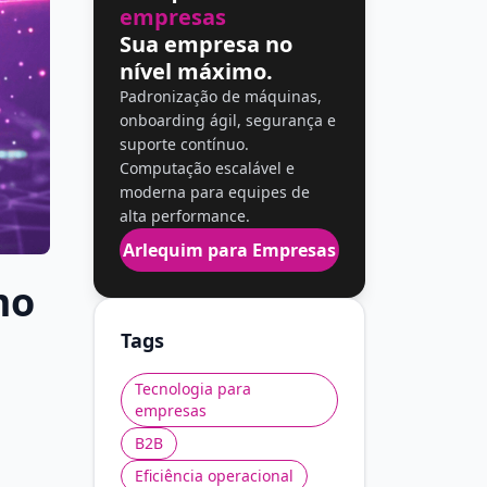
empresas
Sua empresa no
nível máximo.
Padronização de máquinas,
onboarding ágil, segurança e
suporte contínuo.
Computação escalável e
moderna para equipes de
alta performance.
Arlequim para Empresas
mo
Tags
Tecnologia para
empresas
B2B
o
Eficiência operacional