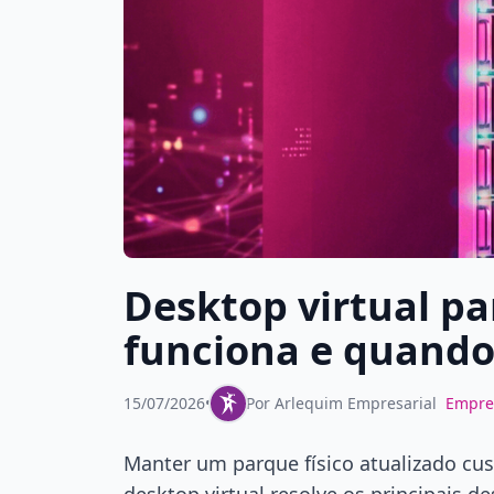
Desktop virtual pa
funciona e quando
15/07/2026
•
Por
Arlequim Empresarial
Empre
Manter um parque físico atualizado cu
desktop virtual resolve os principais d