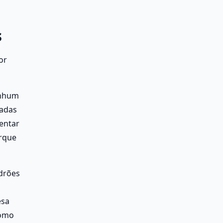
s
r 
nhum 
adas 
entar 
rque 
drões 
sa 
omo 