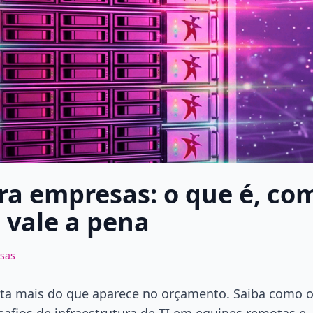
ra empresas: o que é, co
 vale a pena
sas
sta mais do que aparece no orçamento. Saiba como 
esafios de infraestrutura de TI em equipes remotas e