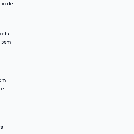
io de 
ido 
 sem 
om 
e 
 
a 