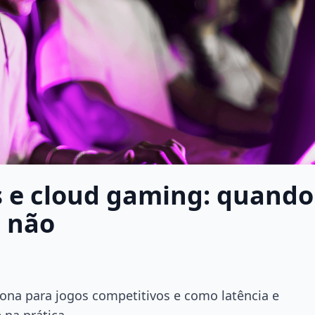
s e cloud gaming: quando
 não
na para jogos competitivos e como latência e
na prática.