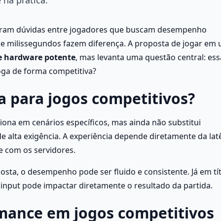
geram dúvidas entre jogadores que buscam desempenho 
e milissegundos fazem diferença. A proposta de jogar em 
e hardware potente
, mas levanta uma questão central: essa
oga de forma competitiva?
 para jogos competitivos?
iona em cenários específicos, mas ainda não substitui 
alta exigência. A experiência depende diretamente da latê
e com os servidores.
sta, o desempenho pode ser fluido e consistente. Já em tít
 input pode impactar diretamente o resultado da partida.
rmance em jogos competitivos