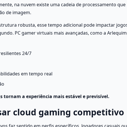
ente, na nuvem existe uma cadeia de processamento que 
são de imagem.
rutura robusta, esse tempo adicional pode impactar jogos
undo. PC gamer virtuais mais avançadas, como a Arlequim,
esilientes 24/7
tabilidades em tempo real
ão
s tornam a experiência mais estável e previsível.
sar cloud gaming competitivo
os faz sentido em perfis específicos. Jogadores casuais ou 