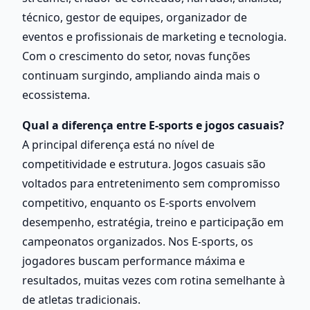
técnico, gestor de equipes, organizador de 
eventos e profissionais de marketing e tecnologia. 
Com o crescimento do setor, novas funções 
continuam surgindo, ampliando ainda mais o 
ecossistema.
Qual a diferença entre E-sports e jogos casuais?
A principal diferença está no nível de 
competitividade e estrutura. Jogos casuais são 
voltados para entretenimento sem compromisso 
competitivo, enquanto os E-sports envolvem 
desempenho, estratégia, treino e participação em 
campeonatos organizados. Nos E-sports, os 
jogadores buscam performance máxima e 
resultados, muitas vezes com rotina semelhante à 
de atletas tradicionais.