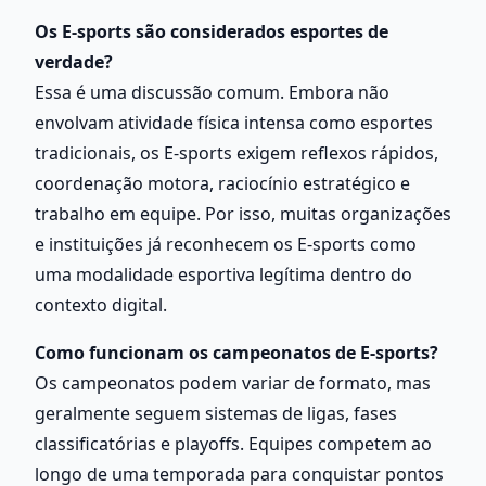
Os E-sports são considerados esportes de 
verdade?
Essa é uma discussão comum. Embora não 
envolvam atividade física intensa como esportes 
tradicionais, os E-sports exigem reflexos rápidos, 
coordenação motora, raciocínio estratégico e 
trabalho em equipe. Por isso, muitas organizações 
e instituições já reconhecem os E-sports como 
uma modalidade esportiva legítima dentro do 
contexto digital.
Como funcionam os campeonatos de E-sports?
Os campeonatos podem variar de formato, mas 
geralmente seguem sistemas de ligas, fases 
classificatórias e playoffs. Equipes competem ao 
longo de uma temporada para conquistar pontos 