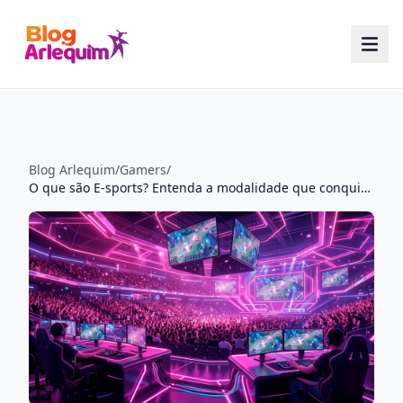
Blog Arlequim
/
Gamers
/
O que são E-sports? Entenda a modalidade que conquistou milhões de fãs no mundo todo