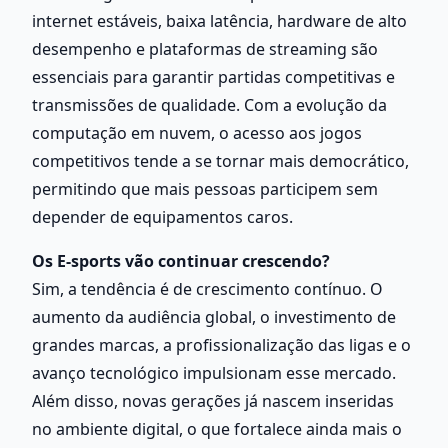
internet estáveis, baixa latência, hardware de alto 
desempenho e plataformas de streaming são 
essenciais para garantir partidas competitivas e 
transmissões de qualidade. Com a evolução da 
computação em nuvem, o acesso aos jogos 
competitivos tende a se tornar mais democrático, 
permitindo que mais pessoas participem sem 
depender de equipamentos caros.
Os E-sports vão continuar crescendo?
Sim, a tendência é de crescimento contínuo. O 
aumento da audiência global, o investimento de 
grandes marcas, a profissionalização das ligas e o 
avanço tecnológico impulsionam esse mercado. 
Além disso, novas gerações já nascem inseridas 
no ambiente digital, o que fortalece ainda mais o 